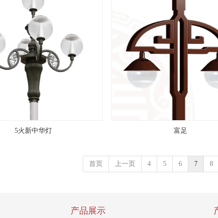
5火新中华灯
富足
首页
上一页
4
5
6
7
8
产品展示