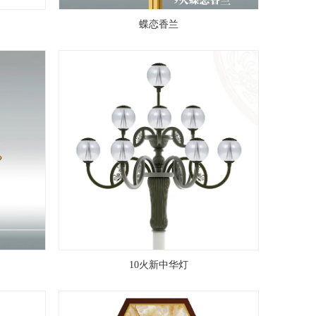
蝶恋香兰
10火新中华灯