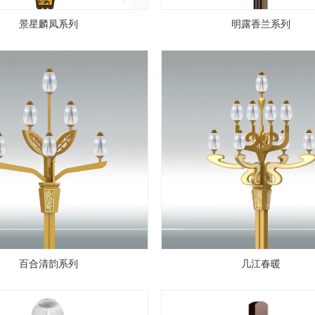
景星麟凤系列
明露香兰系列
百合清韵系列
几江春暖